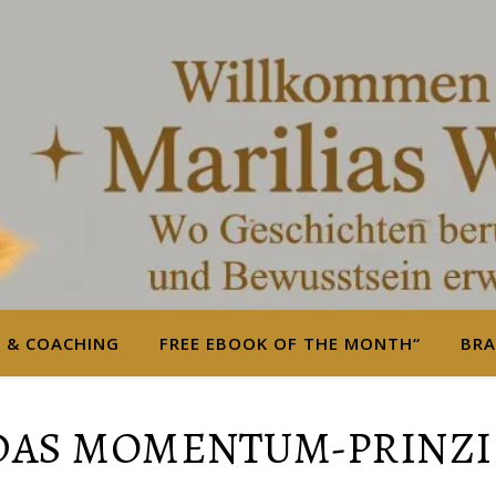
S & COACHING
FREE EBOOK OF THE MONTH“
BRA
DAS MOMENTUM-PRINZI