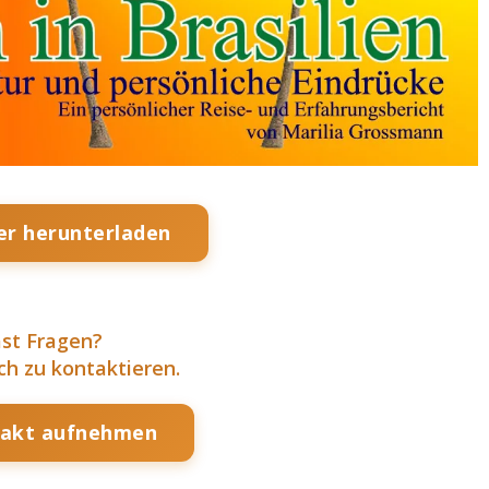
r herunterladen
st Fragen?
ch zu kontaktieren.
takt aufnehmen