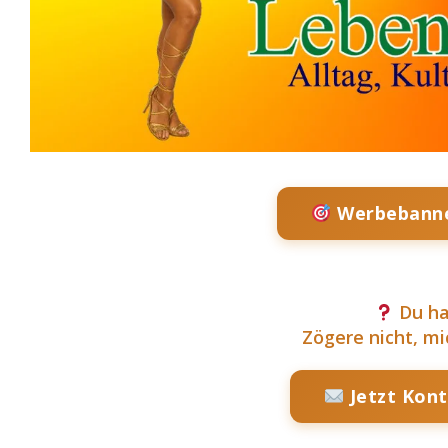
Werbebanne
Du ha
Zögere nicht, mi
Jetzt Kon