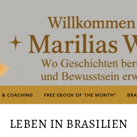
S & COACHING
FREE EBOOK OF THE MONTH“
BRA
LEBEN IN BRASILIEN