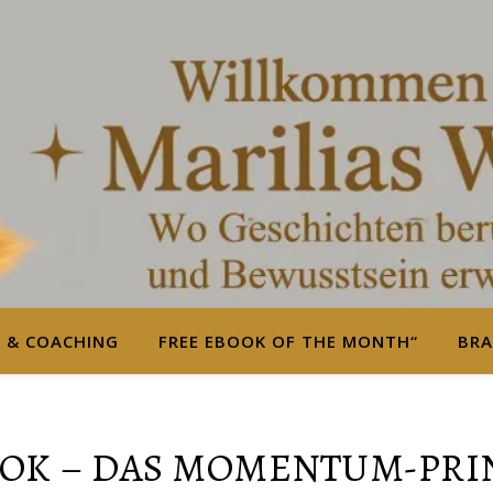
S & COACHING
FREE EBOOK OF THE MONTH“
BRA
OK – DAS MOMENTUM-PRI