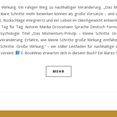
e Wirkung. Ein ruhiger Weg zu nachhaltiger Veränderung. „Das Mo
e, klare Schritte mehr bewirken können als große Vorsätze – und 
 Rückschläge integrierst und ein Leben im Gleichgewicht entwick
itt, Tag für Tag. Autorin Marilia Grossmann Sprache Deutsch For
Psychologie Titel „Das Momentum-Prinzip – Kleine Schritte. G
eränderung. Erfahre, wie kleine Schritte große Wirkung entfalten 
Schritte. Große Wirkung.“ – ein stiller Leitfaden für nachhalti
 vereint.
E-BookWas erwartet dich in diesem Buch? Ein klares S
MEHR