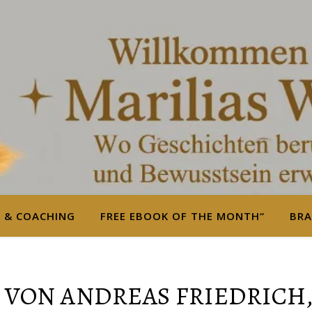
S & COACHING
FREE EBOOK OF THE MONTH“
BRA
 VON ANDREAS FRIEDRICH