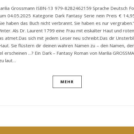
Marilia Grossmann ISBN-13 979-8282462159 Sprache Deutsch F
um 04.05.2025 Kategorie Dark Fantasy Serie nein Preis € 14,9
Sie haben das Buch nicht verbrannt. Sie haben es nur vergraben
 Winter. Als Dr. Laurent 1799 eine Frau mit eiskalter Haut und rot
as atmet.Das sich mit jedem Leser neu schreibt.Das dir Unsterbl
 Haut. Sie flüstern dir deinen wahren Namen zu – den Namen, den
gel erscheinen …? Ein Dark – Fantasy Roman von Marilia GROSSMA
zu laut…
MEHR