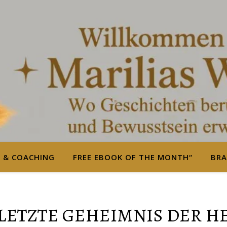
S & COACHING
FREE EBOOK OF THE MONTH“
BRA
 LETZTE GEHEIMNIS DER H