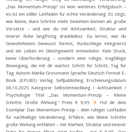
„Das Momentum-Prinzip“ ist kein weiteres Erfolgsbuch –
es ist ein stiller Leitfaden für echte Veränderung. Es zeigt,
wie kleine, klare Schritte mehr bewirken können als große
Vorsätze – und wie du mit Achtsamkeit, Struktur und
innerer Ruhe langfristig dranbleibst. Du lernst, wie du
Gewohnheiten bewusst formst, Rückschläge integrierst
und ein Leben im Gleichgewicht entwickelst. Kein Druck,
keine Überforderung – sondern eine ruhige, tragfähige
Bewegung, die mit dir wächst. Schritt für Schritt, Tag für
Tag. Autorin Marilia Grossmann Sprache Deutsch Format E-
Book (EPUB3) Verlag Selfpublishing Erscheinungsdatum
06.10.2025 Kategorie Selbstentwicklung / Achtsamkeit /
Psychologie Titel „Das Momentum-Prinzip – Kleine
Schritte. Große Wirkung.“ Preis € 9,95
Hol dir dein
Exemplar Das Momentum-Prinzip – dein ruhiger Leitfaden
für nachhaltige Veränderung. Erfahre, wie kleine Schritte
große Wirkung entfalten – mit Klarheit, Struktur und innerer
Ruhe für deinen Alltag. Jetzt kaufen – nur € 9,95 „Das