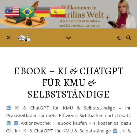
EBOOK – KI & CHATGPT
FÜR KMU &
SELBSTSTÄNDIGE
KI & ChatGPT für KMU & Selbstständige – Ihr
Praxisleitfaden für mehr Effizienz, Sichtbarkeit und Umsatz
Aktionswoche: 1 eBook kaufen – 1 kostenlos dazu
Gilt für: KI & ChatGPT für KMU & Selbstständige
„KI &