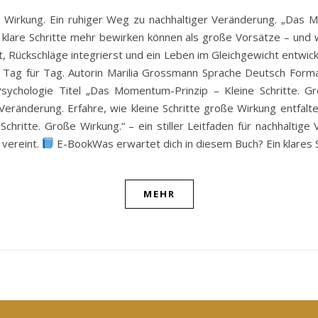
e Wirkung. Ein ruhiger Weg zu nachhaltiger Veränderung. „Das Mo
e, klare Schritte mehr bewirken können als große Vorsätze – und 
 Rückschläge integrierst und ein Leben im Gleichgewicht entwick
itt, Tag für Tag. Autorin Marilia Grossmann Sprache Deutsch For
Psychologie Titel „Das Momentum-Prinzip – Kleine Schritte. G
eränderung. Erfahre, wie kleine Schritte große Wirkung entfalten 
Schritte. Große Wirkung.“ – ein stiller Leitfaden für nachhalti
 vereint.
E-BookWas erwartet dich in diesem Buch? Ein klares S
MEHR