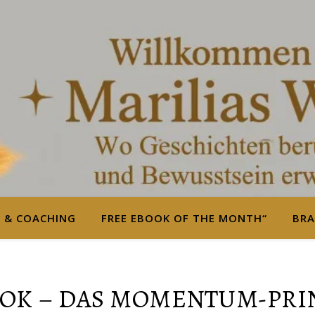
S & COACHING
FREE EBOOK OF THE MONTH“
BRA
OK – DAS MOMENTUM-PRI