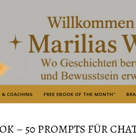
S & COACHING
FREE EBOOK OF THE MONTH“
BRA
OK – 50 PROMPTS FÜR CHA