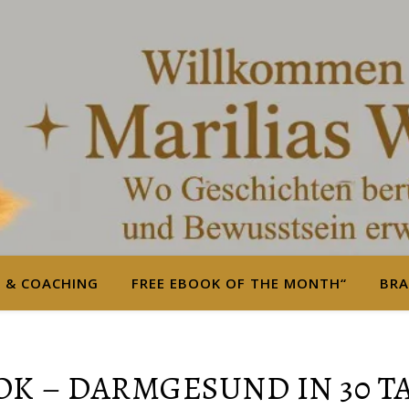
S & COACHING
FREE EBOOK OF THE MONTH“
BRA
OK – DARMGESUND IN 30 T