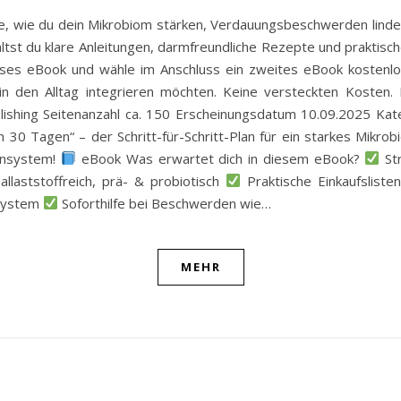
e, wie du dein Mikrobiom stärken, Verdauungsbeschwerden linde
st du klare Anleitungen, darmfreundliche Rezepte und praktisch
ieses eBook und wähle im Anschluss ein zweites eBook kostenlos
n den Alltag integrieren möchten. Keine versteckten Kosten. Ke
ishing Seitenanzahl ca. 150 Erscheinungsdatum 10.09.2025 Kat
 30 Tagen“ – der Schritt-für-Schritt-Plan für ein starkes Mikr
unsystem!
eBook Was erwartet dich in diesem eBook?
Str
laststoffreich, prä- & probiotisch
Praktische Einkaufslist
nsystem
Soforthilfe bei Beschwerden wie…
MEHR