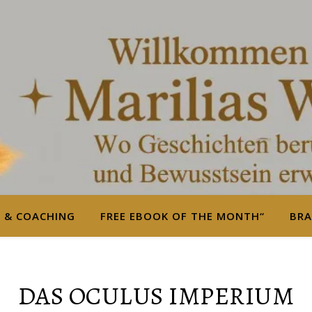
S & COACHING
FREE EBOOK OF THE MONTH“
BRA
DAS OCULUS IMPERIUM