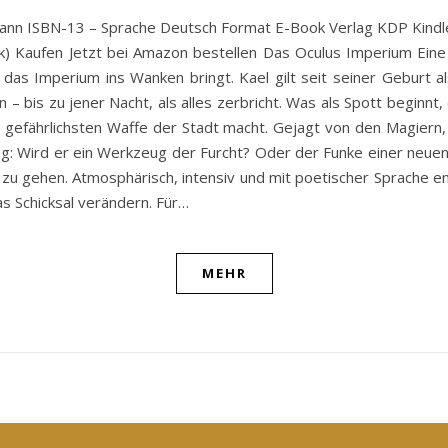
smann ISBN-13 – Sprache Deutsch Format E-Book Verlag KDP Kind
ok) Kaufen Jetzt bei Amazon bestellen Das Oculus Imperium Eine
er das Imperium ins Wanken bringt. Kael gilt seit seiner Gebur
en – bis zu jener Nacht, als alles zerbricht. Was als Spott beginnt
 gefährlichsten Waffe der Stadt macht. Gejagt von den Magiern
ng: Wird er ein Werkzeug der Furcht? Oder der Funke einer neuen
zu gehen. Atmosphärisch, intensiv und mit poetischer Sprache ent
as Schicksal verändern. Für…
MEHR