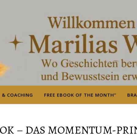
S & COACHING
FREE EBOOK OF THE MONTH“
BRA
OK – DAS MOMENTUM-PRI