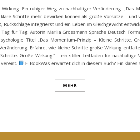
e Wirkung. Ein ruhiger Weg zu nachhaltiger Veränderung. „Das Mo
e, klare Schritte mehr bewirken können als große Vorsätze – und 
 Rückschläge integrierst und ein Leben im Gleichgewicht entwick
itt, Tag für Tag. Autorin Marilia Grossmann Sprache Deutsch For
Psychologie Titel „Das Momentum-Prinzip – Kleine Schritte. G
eränderung. Erfahre, wie kleine Schritte große Wirkung entfalten 
Schritte. Große Wirkung.“ – ein stiller Leitfaden für nachhalti
 vereint.
E-BookWas erwartet dich in diesem Buch? Ein klares S
MEHR