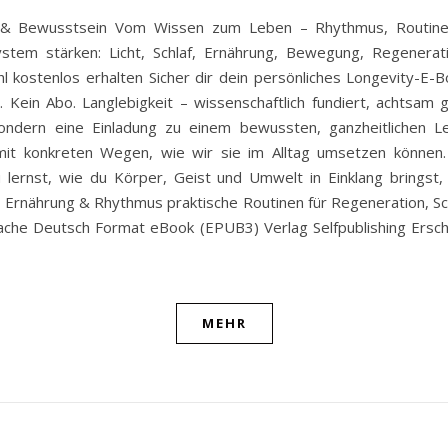
is & Bewusstsein Vom Wissen zum Leben – Rhythmus, Routin
ystem stärken: Licht, Schlaf, Ernährung, Bewegung, Regenerat
l kostenlos erhalten Sicher dir dein persönliches Longevity-E-
r. Kein Abo. Langlebigkeit – wissenschaftlich fundiert, achtsam 
sondern eine Einladung zu einem bewussten, ganzheitlichen 
t mit konkreten Wegen, wie wir sie im Alltag umsetzen könn
u lernst, wie du Körper, Geist und Umwelt in Einklang bringst,
erung, Ernährung & Rhythmus praktische Routinen für Regeneration,
rache Deutsch Format eBook (EPUB3) Verlag Selfpublishing Ersc
MEHR