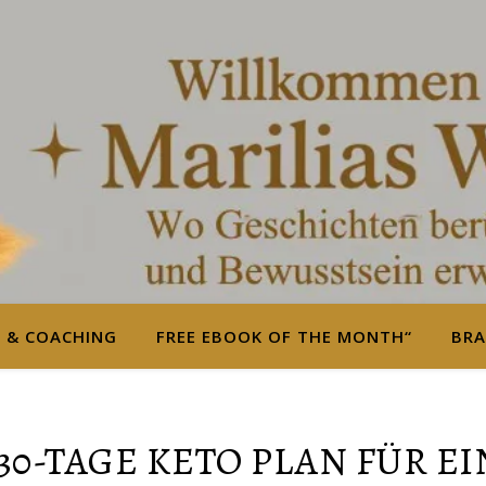
S & COACHING
FREE EBOOK OF THE MONTH“
BRA
30-TAGE KETO PLAN FÜR E