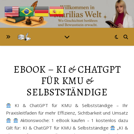
EBOOK – KI & CHATGPT
FÜR KMU &
SELBSTSTÄNDIGE
KI & ChatGPT für KMU & Selbstständige – Ihr
Praxisleitfaden für mehr Effizienz, Sichtbarkeit und Umsatz
Aktionswoche: 1 eBook kaufen – 1 kostenlos dazu
Gilt für: KI & ChatGPT für KMU & Selbstständige
„KI &