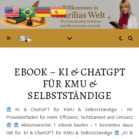
EBOOK – KI & CHATGPT
FÜR KMU &
SELBSTSTÄNDIGE
KI & ChatGPT für KMU & Selbstständige – Ihr
Praxisleitfaden für mehr Effizienz, Sichtbarkeit und Umsatz
Aktionswoche: 1 eBook kaufen – 1 kostenlos dazu
Gilt für: KI & ChatGPT für KMU & Selbstständige
„KI &