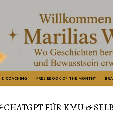
S & COACHING
FREE EBOOK OF THE MONTH“
BRA
 & CHATGPT FÜR KMU & SEL