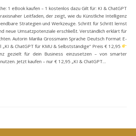
e: 1 eBook kaufen – 1 kostenlos dazu Gilt für: KI & ChatGPT
xisnaher Leitfaden, der zeigt, wie du Künstliche Intelligenz
ndbare Strategien und Werkzeuge. Schritt für Schritt lernst
nd neue Umsatzpotenziale erschließt. Verständlich erklärt für
 möchten. Autorin Marilia Grossmann Sprache Deutsch Format E-
el „KI & ChatGPT für KMU & Selbstständige“ Preis € 12,95
enz gezielt für dein Business einzusetzen – von smarter
 nutzen. Jetzt kaufen – nur € 12,95 „KI & ChatGPT…