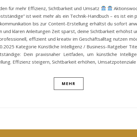
den für mehr Effizienz, Sichtbarkeit und Umsatz
Aktionswoch
ständige“ ist weit mehr als ein Technik-Handbuch – es ist ein pra
kommunikation bis zur Content-Erstellung erhältst du sofort anwe
und klaren Anleitungen Zeit sparst, deine Sichtbarkeit erhöhst u
I professionell, effizient und kreativ im Geschäftsalltag nutzen
.2025 Kategorie Künstliche Intelligenz / Business-Ratgeber Tit
ndige: Dein praxisnaher Leitfaden, um künstliche Intellig
ung. Effizienz steigern, Sichtbarkeit erhöhen, Umsatzpotenziale
MEHR