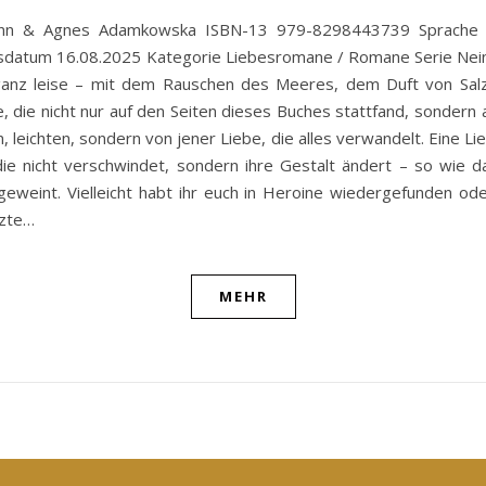
ann & Agnes Adamkowska ISBN-13 979-8298443739 Sprache 
datum 16.08.2025 Kategorie Liebesromane / Romane Serie Nein P
anz leise – mit dem Rauschen des Meeres, dem Duft von Salz
se, die nicht nur auf den Seiten dieses Buches stattfand, sondern
, leichten, sondern von jener Liebe, die alles verwandelt. Eine Li
ie nicht verschwindet, sondern ihre Gestalt ändert – so wie d
t geweint. Vielleicht habt ihr euch in Heroine wiedergefunden ode
tzte…
MEHR