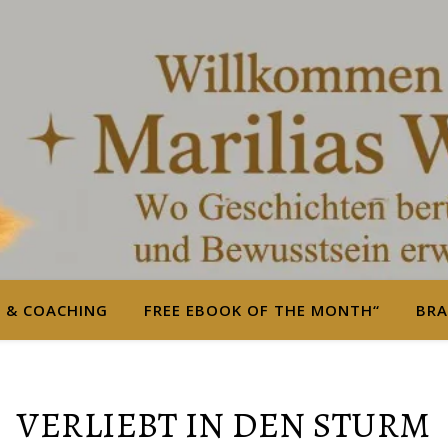
S & COACHING
FREE EBOOK OF THE MONTH“
BRA
VERLIEBT IN DEN STURM