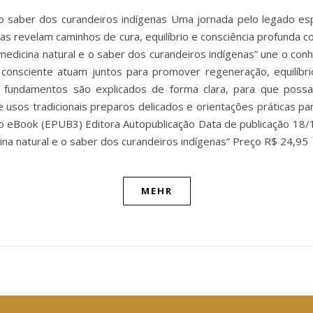
o saber dos curandeiros indígenas Uma jornada pelo legado esp
nas revelam caminhos de cura, equilíbrio e consciência profunda c
medicina natural e o saber dos curandeiros indígenas” une o co
a consciente atuam juntos para promover regeneração, equilíb
s e fundamentos são explicados de forma clara, para que poss
 usos tradicionais preparos delicados e orientações práticas para
 eBook (EPUB3) Editora Autopublicação Data de publicação 18/1
ina natural e o saber dos curandeiros indígenas” Preço R$ 24,95
MEHR