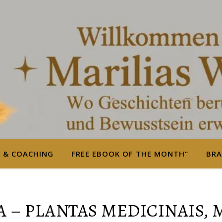
S & COACHING
FREE EBOOK OF THE MONTH“
BRA
 – PLANTAS MEDICINAIS,