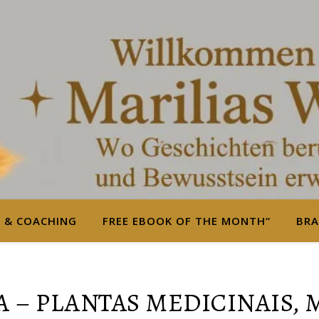
S & COACHING
FREE EBOOK OF THE MONTH“
BRA
 – PLANTAS MEDICINAIS,