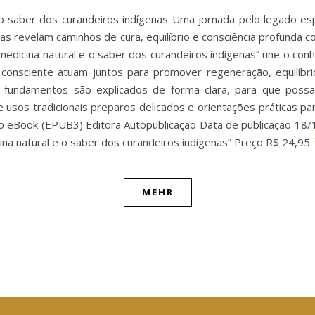
o saber dos curandeiros indígenas Uma jornada pelo legado esp
nas revelam caminhos de cura, equilíbrio e consciência profunda c
medicina natural e o saber dos curandeiros indígenas” une o co
a consciente atuam juntos para promover regeneração, equilíb
s e fundamentos são explicados de forma clara, para que poss
 usos tradicionais preparos delicados e orientações práticas para
 eBook (EPUB3) Editora Autopublicação Data de publicação 18/1
ina natural e o saber dos curandeiros indígenas” Preço R$ 24,95
MEHR