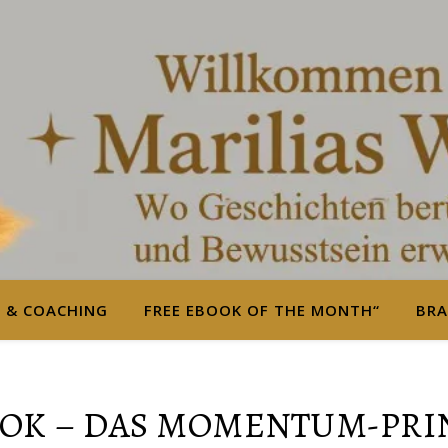
S & COACHING
FREE EBOOK OF THE MONTH“
BRA
OK – DAS MOMENTUM-PRI