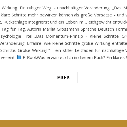
e Wirkung. Ein ruhiger Weg zu nachhaltiger Veränderung. „Das Mo
e, klare Schritte mehr bewirken können als große Vorsätze – und 
 Rückschläge integrierst und ein Leben im Gleichgewicht entwick
itt, Tag für Tag. Autorin Marilia Grossmann Sprache Deutsch For
Psychologie Titel „Das Momentum-Prinzip – Kleine Schritte. G
eränderung. Erfahre, wie kleine Schritte große Wirkung entfalten 
Schritte. Große Wirkung.“ – ein stiller Leitfaden für nachhalti
 vereint.
E-BookWas erwartet dich in diesem Buch? Ein klares S
MEHR