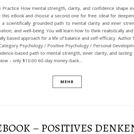
e Practice How mental strength, clarity, and confidence shape 
this eBook and choose a second one for free. Ideal for deepening 
is a scientifically grounded path to mental clarity and inner st
vation, and well-being. You will learn how to think realistically a
ally based approach for a life of balance and self-efficacy. Aut
 Category Psychology / Positive Psychology / Personal Developme
ence-based path to mental strength, inner clarity, and lasting w
uy Now – only $10.00 60-day money-back…
MEHR
EBOOK – POSITIVES DENKE