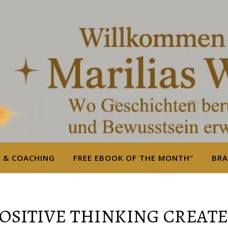
S & COACHING
FREE EBOOK OF THE MONTH“
BRA
POSITIVE THINKING CREATE