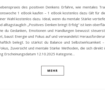
Lebenspraxis des positiven Denkens Erfahre, wie mentales Trai
ionswoche 1 eBook kaufen – 1 eBook kostenlos dazu Gilt für dies
ner Wahl kostenlos dazu. Ideal, wenn du mentale Stärke vertief
 alltagstauglich „Positives Denken bringt Erfolg“ ist kein oberf
, wie du Gedanken, Emotionen und Handlungen bewusst steuerst. 
ndset, baust Energie und Fokus auf und verwandelst Herausforderu
haftlich belegt. So stärkst du Balance und Selbstwirksamkeit 
us, Zuversicht und mentale Stärke Methoden, die sich direkt in
ing Erscheinungsdatum 12.10.2025 Kategorie…
MEHR