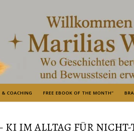
S & COACHING
FREE EBOOK OF THE MONTH“
BRA
 KI IM ALLTAG FÜR NICHT