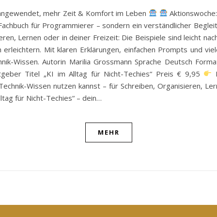
sch angewendet, mehr Zeit & Komfort im Leben
Aktionswoche: 
n Fachbuch für Programmierer – sondern ein verständlicher Begleite
en, Lernen oder in deiner Freizeit: Die Beispiele sind leicht nach
en erleichtern. Mit klaren Erklärungen, einfachen Prompts und v
nik-Wissen. Autorin Marilia Grossmann Sprache Deutsch Forma
tgeber Titel „KI im Alltag für Nicht-Techies“ Preis € 9,95
H
e Technik-Wissen nutzen kannst – für Schreiben, Organisieren, Ler
lltag für Nicht-Techies“ – dein…
MEHR