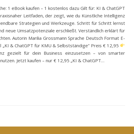
e: 1 eBook kaufen – 1 kostenlos dazu Gilt für: KI & ChatGPT
xisnaher Leitfaden, der zeigt, wie du Künstliche Intelligenz
ndbare Strategien und Werkzeuge. Schritt für Schritt lernst
nd neue Umsatzpotenziale erschließt. Verständlich erklärt für
 möchten. Autorin Marilia Grossmann Sprache Deutsch Format E-
el „KI & ChatGPT für KMU & Selbstständige“ Preis € 12,95
enz gezielt für dein Business einzusetzen – von smarter
 nutzen. Jetzt kaufen – nur € 12,95 „KI & ChatGPT…