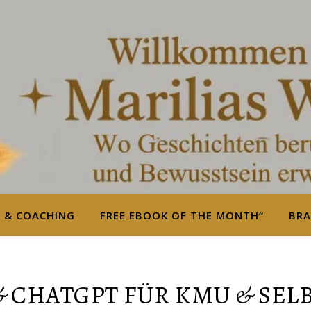
S & COACHING
FREE EBOOK OF THE MONTH“
BRA
 & CHATGPT FÜR KMU & SEL