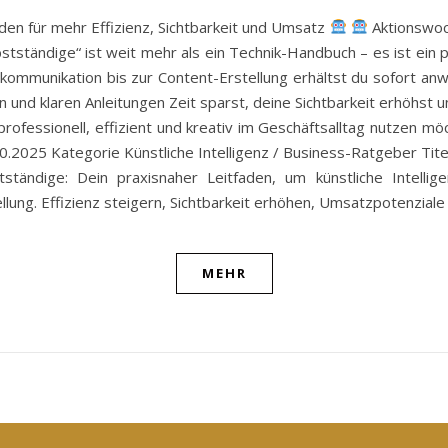
den für mehr Effizienz, Sichtbarkeit und Umsatz
Aktionswoch
ständige“ ist weit mehr als ein Technik-Handbuch – es ist ein pra
kommunikation bis zur Content-Erstellung erhältst du sofort anwe
und klaren Anleitungen Zeit sparst, deine Sichtbarkeit erhöhst u
I professionell, effizient und kreativ im Geschäftsalltag nutzen
.2025 Kategorie Künstliche Intelligenz / Business-Ratgeber Tit
ndige: Dein praxisnaher Leitfaden, um künstliche Intellig
ung. Effizienz steigern, Sichtbarkeit erhöhen, Umsatzpotenziale
MEHR