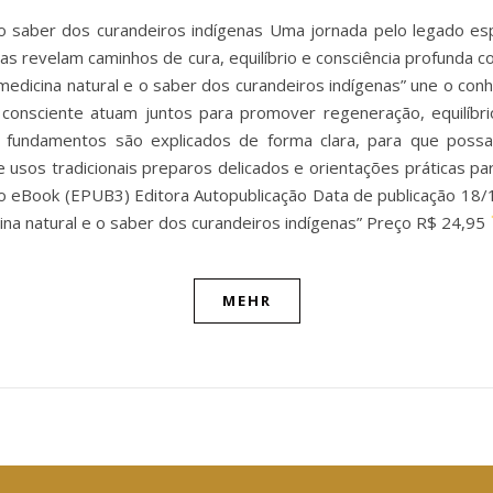
o saber dos curandeiros indígenas Uma jornada pelo legado esp
nas revelam caminhos de cura, equilíbrio e consciência profunda c
medicina natural e o saber dos curandeiros indígenas” une o co
a consciente atuam juntos para promover regeneração, equilíb
s e fundamentos são explicados de forma clara, para que poss
 usos tradicionais preparos delicados e orientações práticas para
 eBook (EPUB3) Editora Autopublicação Data de publicação 18/1
ina natural e o saber dos curandeiros indígenas” Preço R$ 24,95
MEHR