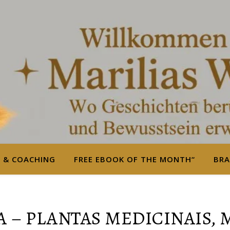
S & COACHING
FREE EBOOK OF THE MONTH“
BRA
 – PLANTAS MEDICINAIS,