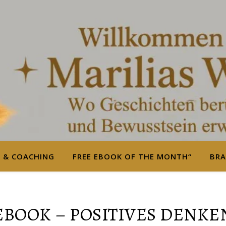
S & COACHING
FREE EBOOK OF THE MONTH“
BRA
EBOOK – POSITIVES DENKE