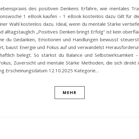
Lebenspraxis des positiven Denkens Erfahre, wie mentales Trai
ionswoche 1 eBook kaufen – 1 eBook kostenlos dazu Gilt für dies
ner Wahl kostenlos dazu. Ideal, wenn du mentale Stärke vertief
 alltagstauglich „Positives Denken bringt Erfolg“ ist kein oberf
, wie du Gedanken, Emotionen und Handlungen bewusst steuerst. 
ndset, baust Energie und Fokus auf und verwandelst Herausforderu
haftlich belegt. So stärkst du Balance und Selbstwirksamkeit 
us, Zuversicht und mentale Stärke Methoden, die sich direkt in
ing Erscheinungsdatum 12.10.2025 Kategorie…
MEHR