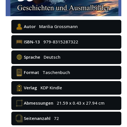
Autor
Marilia Grossmann
ISBN-13
979-8315287322
Sprache
Deutsch
Format
Taschenbuch
Verlag
KDP Kindle
Abmessungen
21.59 x 0.43 x 27.94 cm
Seitenanzahl
72