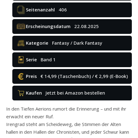
Seitenanzahl
406
Erscheinungsdatum
22.08.2025
Kategorie
Fantasy / Dark Fantasy
Serie
Band 1
Preis
€ 14,99 (Taschenbuch) / € 2,99 (E-Book)
Kaufen
Jetzt bei Amazon bestellen
In den Tiefen Aerions rumort die Erinnerung – und mit ihr
erwacht ein neuer Ruf.
Irengrad steht am Scheideweg, die Stimmen der Alten
hallen in den Hallen der Chronisten, und jeder Schwur kann