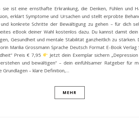
sie ist eine ernsthafte Erkrankung, die Denken, Fühlen und Ha
on, erklärt Symptome und Ursachen und stellt erprobte Behandlun
 und konkrete Schritte der Bewältigung zu gehen – für dich
ites eBook deiner Wahl kostenlos dazu. Du kannst damit dein 
en, Gesundheit und mentale Stabilität ganzheitlich zu stärken. D
 Autorin Marilia Grossmann Sprache Deutsch Format E-Book Verlag
ndheit“ Preis € 7,95
Jetzt dein Exemplar sichern „Depression
erstehen und bewältigen“ – dein einfühlsamer Ratgeber für me
e Grundlagen – klare Definition,…
MEHR