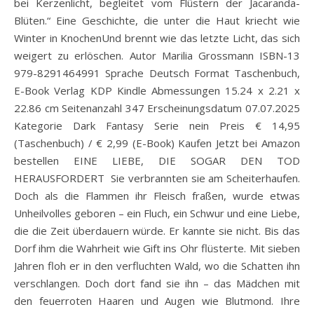
bei Kerzenlicht, begleitet vom Flüstern der Jacaranda-
Blüten.“ Eine Geschichte, die unter die Haut kriecht wie
Winter in KnochenUnd brennt wie das letzte Licht, das sich
weigert zu erlöschen. Autor Marilia Grossmann ISBN-13
979-8291464991 Sprache Deutsch Format Taschenbuch,
E-Book Verlag KDP Kindle Abmessungen 15.24 x 2.21 x
22.86 cm Seitenanzahl 347 Erscheinungsdatum 07.07.2025
Kategorie Dark Fantasy Serie nein Preis € 14,95
(Taschenbuch) / € 2,99 (E-Book) Kaufen Jetzt bei Amazon
bestellen EINE LIEBE, DIE SOGAR DEN TOD
HERAUSFORDERT Sie verbrannten sie am Scheiterhaufen.
Doch als die Flammen ihr Fleisch fraßen, wurde etwas
Unheilvolles geboren – ein Fluch, ein Schwur und eine Liebe,
die die Zeit überdauern würde. Er kannte sie nicht. Bis das
Dorf ihm die Wahrheit wie Gift ins Ohr flüsterte. Mit sieben
Jahren floh er in den verfluchten Wald, wo die Schatten ihn
verschlangen. Doch dort fand sie ihn – das Mädchen mit
den feuerroten Haaren und Augen wie Blutmond. Ihre