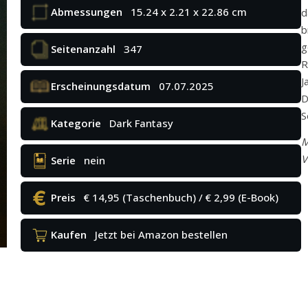
Abmessungen
15.24 x 2.21 x 22.86 cm
d
b
g
Seitenanzahl
347
R
J
Erscheinungsdatum
07.07.2025
D
S
Kategorie
Dark Fantasy
M
V
Serie
nein
Preis
€ 14,95 (Taschenbuch) / € 2,99 (E-Book)
Kaufen
Jetzt bei Amazon bestellen