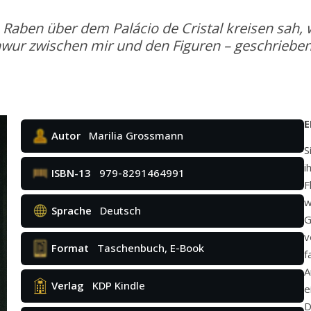
en Raben über dem Palácio de Cristal kreisen sah
wur zwischen mir und den Figuren – geschrieben b
E
Autor
Marilia Grossmann
S
i
ISBN-13
979-8291464991
F
w
Sprache
Deutsch
G
v
Format
Taschenbuch, E-Book
f
A
Verlag
KDP Kindle
e
D