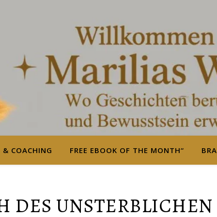
S & COACHING
FREE EBOOK OF THE MONTH“
BRA
H DES UNSTERBLICHE