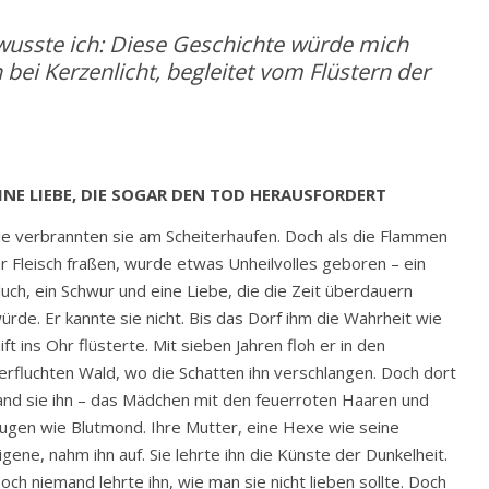
, wusste ich: Diese Geschichte würde mich
ei Kerzenlicht, begleitet vom Flüstern der
INE LIEBE, DIE SOGAR DEN TOD HERAUSFORDERT
ie verbrannten sie am Scheiterhaufen. Doch als die Flammen
hr Fleisch fraßen, wurde etwas Unheilvolles geboren – ein
luch, ein Schwur und eine Liebe, die die Zeit überdauern
ürde. Er kannte sie nicht. Bis das Dorf ihm die Wahrheit wie
ift ins Ohr flüsterte. Mit sieben Jahren floh er in den
erfluchten Wald, wo die Schatten ihn verschlangen. Doch dort
and sie ihn – das Mädchen mit den feuerroten Haaren und
ugen wie Blutmond. Ihre Mutter, eine Hexe wie seine
igene, nahm ihn auf. Sie lehrte ihn die Künste der Dunkelheit.
och niemand lehrte ihn, wie man sie nicht lieben sollte. Doch