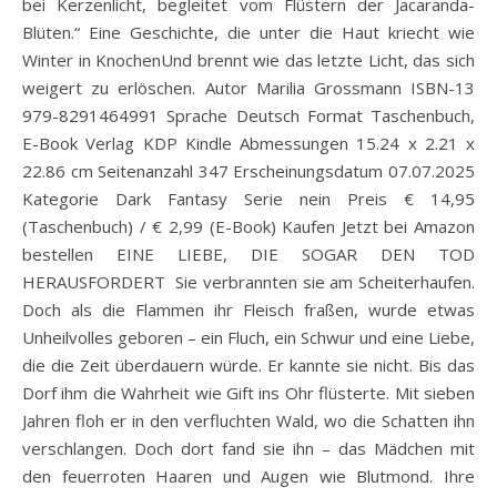
bei Kerzenlicht, begleitet vom Flüstern der Jacaranda-
Blüten.“ Eine Geschichte, die unter die Haut kriecht wie
Winter in KnochenUnd brennt wie das letzte Licht, das sich
weigert zu erlöschen. Autor Marilia Grossmann ISBN-13
979-8291464991 Sprache Deutsch Format Taschenbuch,
E-Book Verlag KDP Kindle Abmessungen 15.24 x 2.21 x
22.86 cm Seitenanzahl 347 Erscheinungsdatum 07.07.2025
Kategorie Dark Fantasy Serie nein Preis € 14,95
(Taschenbuch) / € 2,99 (E-Book) Kaufen Jetzt bei Amazon
bestellen EINE LIEBE, DIE SOGAR DEN TOD
HERAUSFORDERT Sie verbrannten sie am Scheiterhaufen.
Doch als die Flammen ihr Fleisch fraßen, wurde etwas
Unheilvolles geboren – ein Fluch, ein Schwur und eine Liebe,
die die Zeit überdauern würde. Er kannte sie nicht. Bis das
Dorf ihm die Wahrheit wie Gift ins Ohr flüsterte. Mit sieben
Jahren floh er in den verfluchten Wald, wo die Schatten ihn
verschlangen. Doch dort fand sie ihn – das Mädchen mit
den feuerroten Haaren und Augen wie Blutmond. Ihre