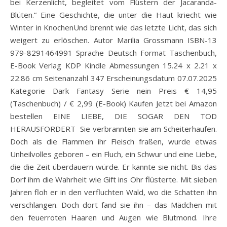
bei Kerzenlicht, begleitet vom Flüstern der Jacaranda-
Blüten.“ Eine Geschichte, die unter die Haut kriecht wie
Winter in KnochenUnd brennt wie das letzte Licht, das sich
weigert zu erlöschen. Autor Marilia Grossmann ISBN-13
979-8291464991 Sprache Deutsch Format Taschenbuch,
E-Book Verlag KDP Kindle Abmessungen 15.24 x 2.21 x
22.86 cm Seitenanzahl 347 Erscheinungsdatum 07.07.2025
Kategorie Dark Fantasy Serie nein Preis € 14,95
(Taschenbuch) / € 2,99 (E-Book) Kaufen Jetzt bei Amazon
bestellen EINE LIEBE, DIE SOGAR DEN TOD
HERAUSFORDERT Sie verbrannten sie am Scheiterhaufen.
Doch als die Flammen ihr Fleisch fraßen, wurde etwas
Unheilvolles geboren – ein Fluch, ein Schwur und eine Liebe,
die die Zeit überdauern würde. Er kannte sie nicht. Bis das
Dorf ihm die Wahrheit wie Gift ins Ohr flüsterte. Mit sieben
Jahren floh er in den verfluchten Wald, wo die Schatten ihn
verschlangen. Doch dort fand sie ihn – das Mädchen mit
den feuerroten Haaren und Augen wie Blutmond. Ihre