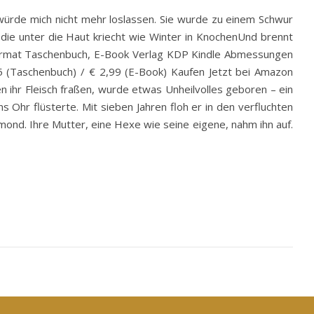
 würde mich nicht mehr loslassen. Sie wurde zu einem Schwur
 die unter die Haut kriecht wie Winter in KnochenUnd brennt
Format Taschenbuch, E-Book Verlag KDP Kindle Abmessungen
5 (Taschenbuch) / € 2,99 (E-Book) Kaufen Jetzt bei Amazon
r Fleisch fraßen, wurde etwas Unheilvolles geboren – ein
ns Ohr flüsterte. Mit sieben Jahren floh er in den verfluchten
ond. Ihre Mutter, eine Hexe wie seine eigene, nahm ihn auf.