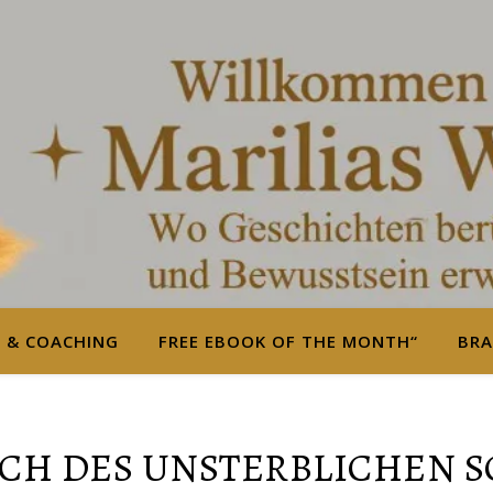
S & COACHING
FREE EBOOK OF THE MONTH“
BRA
UCH DES UNSTERBLICHEN 