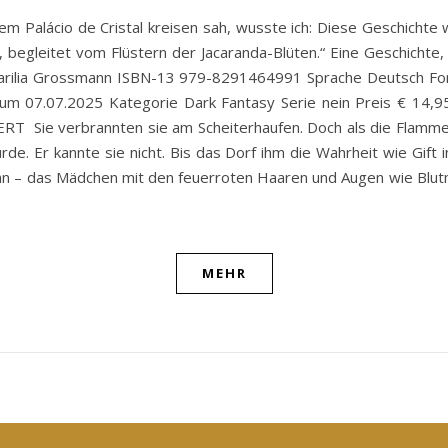
dem Palácio de Cristal kreisen sah, wusste ich: Diese Geschichte
, begleitet vom Flüstern der Jacaranda-Blüten.“ Eine Geschichte,
tor Marilia Grossmann ISBN-13 979-8291464991 Sprache Deutsch 
um 07.07.2025 Kategorie Dark Fantasy Serie nein Preis € 14,9
ie verbrannten sie am Scheiterhaufen. Doch als die Flammen ih
de. Er kannte sie nicht. Bis das Dorf ihm die Wahrheit wie Gift i
 ihn – das Mädchen mit den feuerroten Haaren und Augen wie Blutm
MEHR