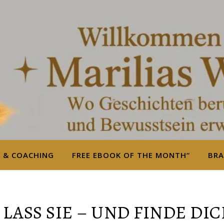
S & COACHING
FREE EBOOK OF THE MONTH“
BRA
 LASS SIE – UND FINDE DIC