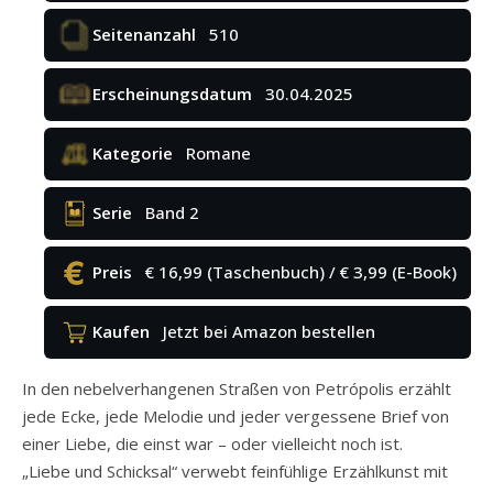
Seitenanzahl
510
Erscheinungsdatum
30.04.2025
Kategorie
Romane
Serie
Band 2
Preis
€ 16,99 (Taschenbuch) / € 3,99 (E-Book)
Kaufen
Jetzt bei Amazon bestellen
In den nebelverhangenen Straßen von Petrópolis erzählt
jede Ecke, jede Melodie und jeder vergessene Brief von
einer Liebe, die einst war – oder vielleicht noch ist.
„Liebe und Schicksal“ verwebt feinfühlige Erzählkunst mit