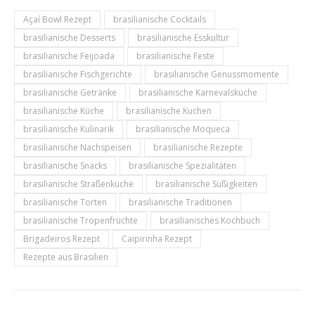
Açaí Bowl Rezept
brasilianische Cocktails
brasilianische Desserts
brasilianische Esskultur
brasilianische Feijoada
brasilianische Feste
brasilianische Fischgerichte
brasilianische Genussmomente
brasilianische Getränke
brasilianische Karnevalsküche
brasilianische Küche
brasilianische Kuchen
brasilianische Kulinarik
brasilianische Moqueca
brasilianische Nachspeisen
brasilianische Rezepte
brasilianische Snacks
brasilianische Spezialitäten
brasilianische Straßenküche
brasilianische Süßigkeiten
brasilianische Torten
brasilianische Traditionen
brasilianische Tropenfrüchte
brasilianisches Kochbuch
Brigadeiros Rezept
Caipirinha Rezept
Rezepte aus Brasilien